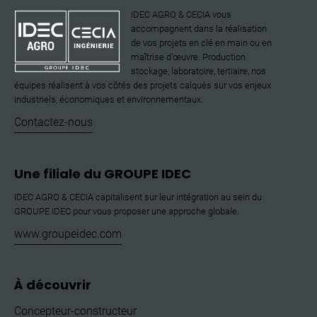
IDEC AGRO & CECIA vous
accompagnent dans la réalisation
de vos projets en clé en main ou en
maîtrise d’œuvre. Production
stockage, laboratoire, tertiaire, nos
équipes réalisent à vos côtés des projets calqués sur vos enjeux
industriels, économiques et environnementaux.
Contactez-nous
Une filiale du GROUPE IDEC
IDEC AGRO & CECIA capitalisent sur leur intégration au sein du
GROUPE IDEC pour vous proposer une approche globale.
www.groupeidec.com
À découvrir
Concepteur-constructeur