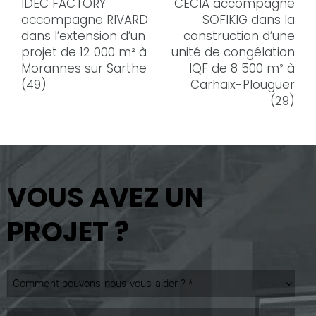
IDEC FACTORY
CECIA accompagne
accompagne RIVARD
SOFIKIG dans la
dans l’extension d’un
construction d’une
projet de 12 000 m² à
unité de congélation
Morannes sur Sarthe
IQF de 8 500 m² à
(49)
Carhaix-Plouguer
(29)
VOUS AVEZ UN
PROJET ?
Comment
pouvons-
nous
Prénom