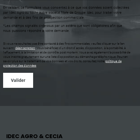
En validant ce formulaire vous consentez à ce que vos données soient collectées
par Idec Agro ou toute autre société filiale de Groupe Idec, pour traiter votre
demande et à des fins de prospection commerciale.
*Les champs signalés ci-dessus par un astérisque sont obligatoires afin que
nous puissions répondre à votre demande.
Si vous ne souhaitez pas être contacté à des fins commerciales, veuillez cliquer sur le lien
suivant :
désinscription
. Vous bénéficiez d’un droit d’accès, d’opposition, à la portabilité, à
l’effacement, à la limitation et de contrôle post mortem. Vous avez également la possibilité de
vous inscrire gratuitement sur une liste d’opposition au démarchage téléphonique. Pour en
savoir plus sur le traitement de vos données et vos droits, consultez notre
politique de
protection des données
.
IDEC AGRO & CECIA